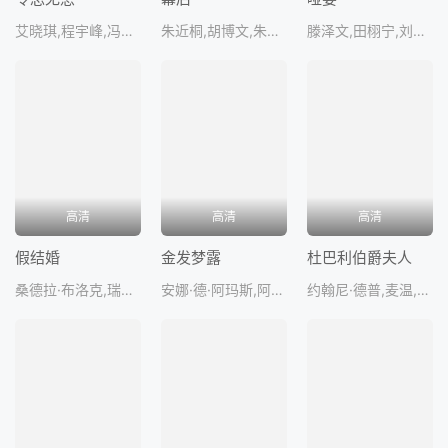
艾晓琪,程宇峰,冯琬贺,倪寒尽,刘应梦园
朱近桐,胡博文,朱旻昕,刘雪帆,李峻
滕泽文,田栩宁,刘昕念,佟亮,王睿子
高清
高清
高清
假结婚
金发梦露
杜巴利伯爵夫人
桑德拉·布洛克,瑞安·雷诺兹,玛丽·斯汀伯根,格雷格·T·尼尔森,贝蒂·怀特
安娜·德·阿玛斯,阿德里安·布罗迪,鲍比·坎纳瓦尔,朱丽安妮·尼科尔森,莉莉·费舍
约翰尼·德普,麦温,梅尔维尔·珀波,皮埃尔·里夏尔,帕斯卡尔·格雷戈