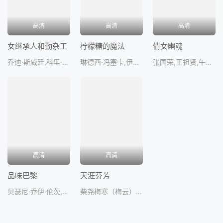
高清
高清
高清
女继承人和勤杂工
柠檬糖的魔法
倩女幽魂
乔迪·斯威廷,科里·塞维尔,AnnPirvu
琳德西·冯塞卡,伊恩·哈丁
张国荣,王祖贤,午马,刘兆铭,林
高清
高清
品味巴黎
天涯芬芳
贝瑟尼·乔伊·伦茨,斯坦利·韦伯,本·威金斯,马农·阿泽姆,贝瑟妮·乔伊·盖里奥迪
柴尧梅寒（梅云）秦川（覃毅高）