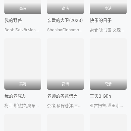
高清
高清
高清
我的野兽
亲爱的大卫(2023)
快乐的日子
BobbiSalvörMenuez,AmandlaStenberg,HeidivonPalleske
SheninaCinnamon,MichaelJames,CaitlinNorthLewis
索菲·德马雷,文森特·莱克莱尔,KatherineLevac,伊夫·雅克,克里斯蒂安·保
高清
高清
高清
我的老屁友
老师的善意谎言
三天3.Gün
梅西·斯黛拉,奥布瑞·普拉扎,珀西·海恩斯·怀特,麦迪·齐格勒,凯莱斯·布鲁克
奈绪,猪狩苍弥,三吉彩花,风间俊介,田边桃
亚古姆鲁.谭里斯威森,伯克·阿坦,德尔亚·阿拉伯拉,NurseliIdiz,EcemKaravu