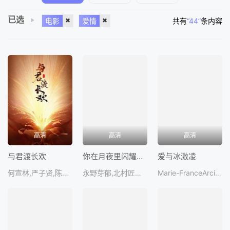
已选
电影
爱情
共有
“44”
条内容
高清
高清
高清
与君渡长欢
你在月夜里闪耀光辉
爱与冰激凌
何宣林,严子贤,陈寰,罗予甜
永野芽郁,北村匠海,甲斐翔真,松本穗香,今田美
Marie-FranceArcilla,AlexBoniello,TobiaDeAngelis,MicheleFavaro,TeraHendrickso