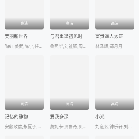
高清
高清
高清
美丽新世界
与君重逢初见时
富贵逼人太甚
陶虹,姜武,陈宁,任贤齐,伍佰
鲁照华,刘祉驿,周彦哲,赵早儿,邵振
林泽辉,郑月月
高清
高清
高清
记忆的静物
爱我多深
小光
安藤政信,永夏子,松田里茉,伊藤清美KiyomiIto,ヴィヴィアン佐
莫妮卡·贝鲁奇,贝尔纳·康庞,热拉尔·德帕迪约,让-皮埃尔·达鲁森,埃德瓦·贝耶
刘道玄,钟乐轩,刘浩骏龙,丁宁,何裕