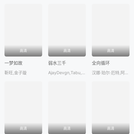
高清
高清
高清
一梦如故
弱水三千
全向循环
靳旺,金子璇
AjayDevgn,Tabu,吉米·舍尔吉勒
汉娜·珀尔·厄特,阿尤·艾德维利,玛丽-露易丝·帕克,克里斯·维塔斯凯,CarlosJacot
高清
高清
高清