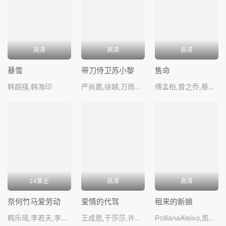
高清
高清
高清
暴雪
带刀侍卫苏小黎
售命
韩韶禧,韩海印
严尚嘉,徐越,万雨晗,曾耀晖,傲
傅孟柏,曾之乔,蔡淑臻,李铭忠,孙兴
24集全
高清
高清
奈何竹马爱劳动
爱情的代驾
租来的新娘
韩乐瑶,李若天,李泽宇,谭雅月,彭剑
王成思,于莎莎,许慧强,艾然,冯秦
PollianaAleixo,凯欧·科斯特罗,DanilodeMoura,ArthurKohl