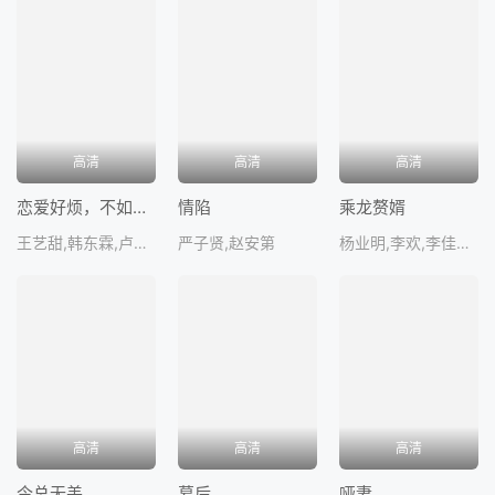
高清
高清
高清
恋爱好烦，不如结婚吧！
情陷
乘龙赘婿
王艺甜,韩东霖,卢佳,黄逍
严子贤,赵安第
杨业明,李欢,李佳佳,江宇顺,刘贾
高清
高清
高清
令总无恙
幕后
哑妻