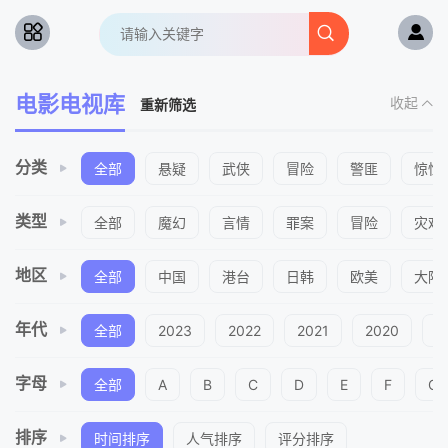
电影电视库
收起
重新筛选
分类
全部
悬疑
武侠
冒险
警匪
惊悚
类型
全部
魔幻
言情
罪案
冒险
灾难
地区
全部
中国
港台
日韩
欧美
大陆
年代
全部
2023
2022
2021
2020
2
字母
全部
A
B
C
D
E
F
G
排序
时间排序
人气排序
评分排序