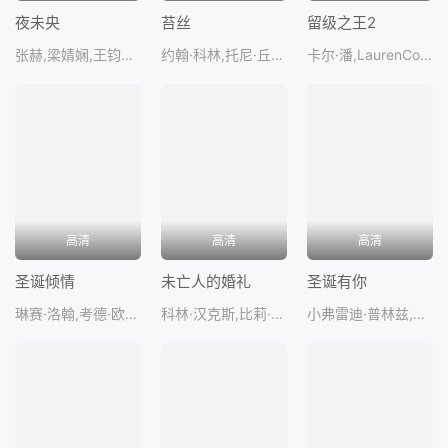
夜未央
苔丝
留级之王2
张赫,梁婧娴,王钧浩,邓志浩,章凯
约翰·科林,托尼·丘奇,娜塔莎·金斯基,彼得·弗斯,约翰·贝
卡尔·潘,LaurenCohan,DanielPercival,格伦·巴里
高清
高清
高清
圣诞倾情
未亡人的婚礼
圣诞有你
琳赛·洛翰,考德·欧威尔斯特利特,杰克·瓦格纳,吴宇卫,奥利维亚·佩雷
科林·汉克斯,比莉·洛德,艾斯林·贝亚,伊丽莎白·麦戈文,哈丽特·瓦尔
小弗雷迪·普林兹,埃美·加西亚,GabrielSloyer,EmilyDavidson,LawrenceJ.Hughe