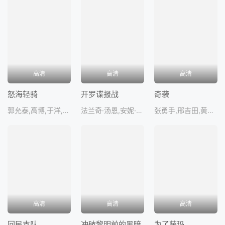
高清
高清
高清
怒海轻骑
开罗谍报战
奇袭
郭允泰,高博,于洋,李景波,魏
法兰奇·汤恩,安妮·巴克斯特,阿基姆·坦米罗夫,埃里克·冯·施特罗海姆
张勇手,邢吉田,黄焕光,曲云,张钟
高清
高清
高清
回民支队
冲破黎明前的黑暗
为了萨玛