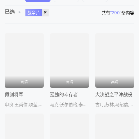
已选
战争片
共有
“290”
条内容
高清
高清
高清
佩剑将军
孤独的幸存者
大决战之平津战役
申良,王尚信,项堃,赫海泉,李尚
马克·沃尔伯格,泰勒·克奇,埃米尔·赫斯基,本·福斯特,艾瑞克·巴纳
古月,苏林,马绍信,鲁继先,史崇