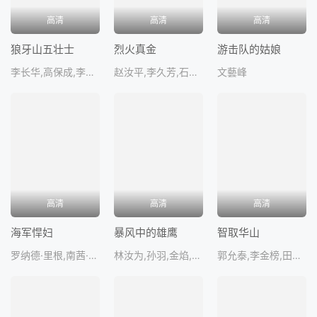
高清
高清
高清
狼牙山五壮士
烈火真金
游击队的姑娘
李长华,高保成,李力,霍德集,张怀志
赵汝平,李久芳,石存玉,白钢,关淑
文藝峰
高清
高清
高清
海军悍妇
暴风中的雄鹰
智取华山
罗纳德·里根,南茜·戴维斯,阿瑟·弗兰兹
林汝为,孙羽,金焰,白德彰,郭振
郭允泰,李金榜,田丹,黎莉莉,封