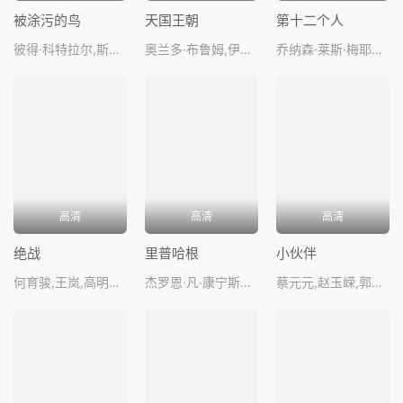
被涂污的鸟
天国王朝
第十二个人
彼得·科特拉尔,斯特兰·斯卡斯加德,哈威·凯特尔,巴里·佩珀,朱利安·山德
奥兰多·布鲁姆,伊娃·格林,爱德华·诺顿,连姆·尼森,麦克·
乔纳森·莱斯·梅耶斯,托马斯·古勒斯塔德,玛丽·布洛克胡斯,维加·霍尔,马丁·基弗
高清
高清
高清
绝战
里普哈根
小伙伴
何育骏,王岚,高明升,胡子健,吕文
杰罗恩·凡·康宁斯伯格,丽莎·紫微尔曼,安娜·拉德斯韦德,休·史密特,布里特·拉格
蔡元元,赵玉嵘,郭允泰,齐衡,吴