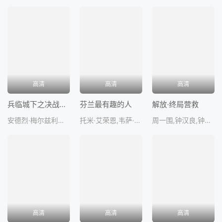
高清
高清
高清
兵临城下之决战要塞
芬兰最有趣的人
解放·终局营救
安德烈·梅尔兹利金,叶甫盖尼·齐加诺夫,帕维尔·杰列维扬科,AnnaTsukanova,阿列沙·嘉博索
托米·艾荣恩,韦萨·维耶里科,JussiNikkilä,MarttiSuosalo,亚尼·沃拉
周一围,钟汉良,钟楚曦,王迅,王
高清
高清
高清