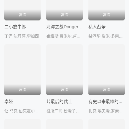
高清
高清
高清
二小放牛郎
龙潭之战DangerCloseTheBattleofLongTan
私人战争
丁俨,沈丹萍,李加西
崔维斯·费米尔,卢克·布雷西,理查德·劳斯伯格,丹尼尔·韦伯
裴淳华,詹米·多南,汤姆·霍兰德尔,斯坦利·图齐,安东尼萨桑·杰苏萨
高清
高清
高清
卓娅
峠最后的武士
有史以来最棒的啤酒运送TheGreatestBeerRunEver
让·马克·伯克霍尔兹,AnastasiaMishina,MindaugasPapinigis
役所广司,松隆子,田中泯,香川京子,佐佐木藏之介
扎克·埃夫隆,罗素·克劳,比尔·默瑞,凯尔·艾伦,杰克·皮克