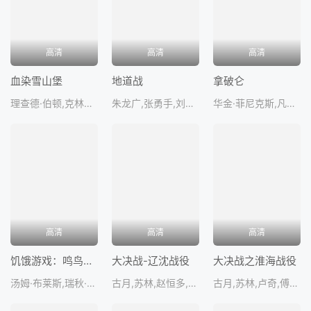
高清
高清
高清
血染雪山堡
地道战
拿破仑
理查德·伯顿,克林特·伊斯特伍德,玛丽·乌尔,帕特里克·怀马克,迈克尔·霍尔德
朱龙广,张勇手,刘秀杰,刘江,王炳彧
华金·菲尼克斯,凡妮莎·柯比,塔哈·拉希姆,鲁伯特·艾弗雷特,马克·博纳
高清
高清
高清
饥饿游戏：鸣鸟与蛇之歌
大决战-辽沈战役
大决战之淮海战役
汤姆·布莱斯,瑞秋·齐格勒,彼特·丁拉基,乔什·安德烈斯·里维拉,亨特·莎弗
古月,苏林,赵恒多,吴志远,孙海英
古月,苏林,卢奇,傅学诚,刘锡