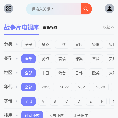
战争片电视库
收起
重新筛选
分类
全部
悬疑
武侠
冒险
警匪
惊悚
类型
全部
魔幻
言情
罪案
冒险
灾难
地区
全部
中国
港台
日韩
欧美
大陆
年代
全部
2023
2022
2021
2020
2
字母
全部
A
B
C
D
E
F
G
排序
时间排序
人气排序
评分排序