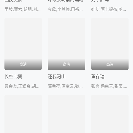
里坡,贾六,胡朋,刘季云
今欣,李其煌,田裕民,高保成,席德
娃艾·阿卡提布,哈姆扎·哈蒂卜,萨玛·阿勒·哈蒂卜
高清
高清
高清
长空比翼
还我河山
董存瑞
曹会渠,王润身,胡旭,王仁,张伏
葛香亭,唐宝云,魏苏,傅碧辉
张良,杨启天,张莹,周凋,张