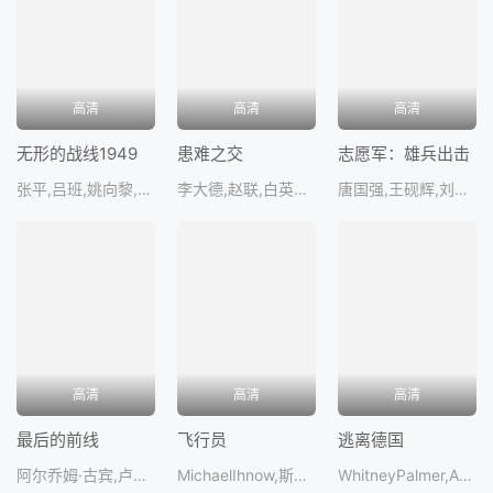
高清
高清
高清
无形的战线1949
患难之交
志愿军：雄兵出击
张平,吕班,姚向黎,罗泰,方
李大德,赵联,白英宽,杜风霞
唐国强,王砚辉,刘劲,辛柏青,张颂文
高清
高清
高清
最后的前线
飞行员
逃离德国
阿尔乔姆·古宾,卢博夫·康斯坦丁诺娃,IgorYudin,亚力克萨·巴杜科夫,叶甫根尼·戴亚特洛
MichaelIhnow,斯蒂芬·韦尔克,彼得·费奥多罗夫
WhitneyPalmer,AbbyVillasmil,PamelaBeheshti,IschaBee,MaryHailstone