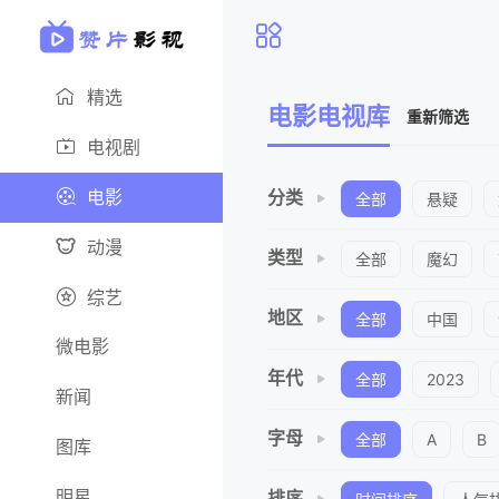
精选
电影电视库
重新筛选
电视剧
电影
分类
全部
悬疑
动漫
类型
全部
魔幻
综艺
地区
全部
中国
微电影
年代
全部
2023
新闻
字母
全部
A
B
图库
明星
排序