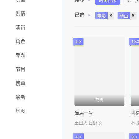
时间排序
人气
剧情
已选
电影
动画
演员
角色
6.0
10.
专题
节目
榜单
最新
高清
地图
猫屎一号
刺
土田大,日野聪
4.0
9.0