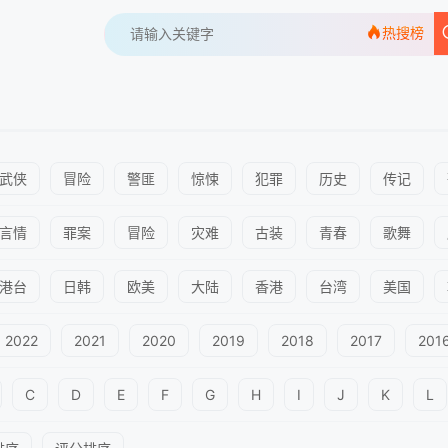
热搜榜
武侠
冒险
警匪
惊悚
犯罪
历史
传记
言情
罪案
冒险
灾难
古装
青春
歌舞
港台
日韩
欧美
大陆
香港
台湾
美国
2022
2021
2020
2019
2018
2017
201
C
D
E
F
G
H
I
J
K
L