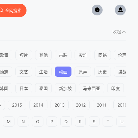
全网搜索
收起
歌舞
短片
其他
古装
灾难
网络
伦理
励志
文艺
生活
动画
原声
历史
谍战
韩国
日本
泰国
新加坡
马来西亚
印度
英
6
2015
2014
2013
2012
2011
2010
M
N
O
P
Q
R
S
T
U
V