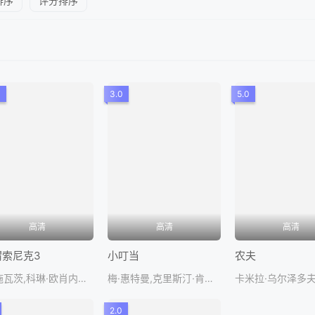
排序
评分排序
0
3.0
5.0
高清
高清
高清
猬索尼克3
小叮当
农夫
本·施瓦茨,科琳·欧肖内希,伊德瑞斯·艾尔巴,基努·里维斯,金·凯
梅·惠特曼,克里斯汀·肯诺恩斯,雷文-西蒙尼,刘玉玲,亚美莉卡·费雷
2.0