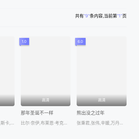
共有
“9”
条内容
,当前第
“1”
页
1.0
6.0
高清
高清
那年圣诞不一样
熊出没之过年
卡米拉·乌尔泽多夫斯卡,罗伯特·古拉奇克,米罗斯洛·巴卡,索尼娅·米特利卡,埃瓦·卡斯珀齐
比尔·奈伊,布莱恩·考克斯,古兹·可汗,JackWisniewski,ZazieHayhurs
张秉君,张伟,辛媛,万丹青,谭