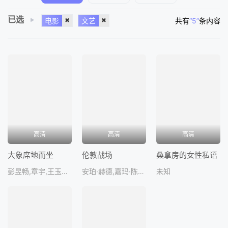
已选
电影
文艺
共有
“5”
条内容
高清
高清
高清
大象席地而坐
伦敦战场
桑拿房的女性私语
彭昱畅,章宇,王玉雯,李丛喜,董向
安珀·赫德,嘉玛·陈,卡拉·迪瓦伊,杰米·亚历山大,詹森·艾萨
未知