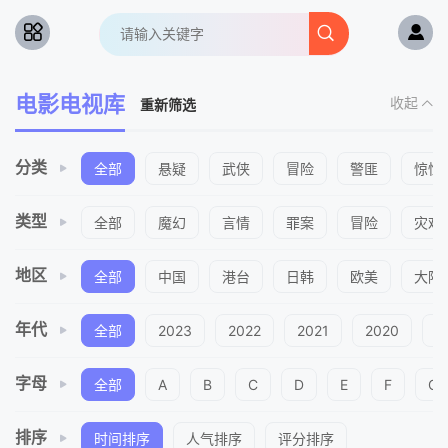
电影电视库
收起
重新筛选
分类
全部
悬疑
武侠
冒险
警匪
惊悚
类型
全部
魔幻
言情
罪案
冒险
灾难
地区
全部
中国
港台
日韩
欧美
大陆
年代
全部
2023
2022
2021
2020
2
字母
全部
A
B
C
D
E
F
G
排序
时间排序
人气排序
评分排序