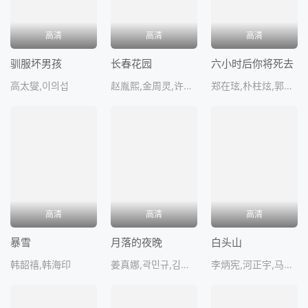
高清
高清
高清
驯服坏男孩
长春花园
六小时后你将死去
高太燮,이의섭
赵胤熙,金周灵,许栋元,郑仁谦
郑在玹,朴柱炫,郭时旸
高清
高清
高清
暴雪
月落的夜晚
白头山
韩韶禧,韩海印
姜真娜,곽민규,김금순,安昭希
李炳宪,河正宇,马东锡,全慧珍,裴秀智