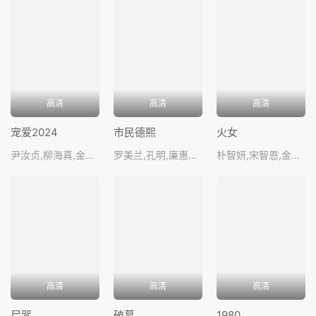
高清
高清
高清
宠爱2024
市民德熙
火女
尹汝贞,柳海真,金允珍,郑承华,金瑞亨
罗美兰,孔明,廉惠兰,朴炳垠,张允柱
朴智妍,宋智恩,金睿意,李至勋
高清
高清
高清
尸咒
破墓
1980