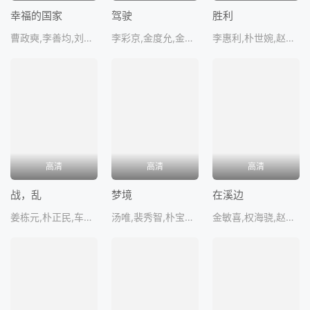
幸福的国家
驾驶
胜利
曹政奭,李善均,刘在明
李彩京,金度允,金惠娜,朴柱炫,郑雄
李惠利,朴世婉,赵雅兰,崔智秀,白遐
高清
高清
高清
战，乱
梦境
在溪边
姜栋元,朴正民,车胜元,金新绿,陈善
汤唯,裴秀智,朴宝剑,郑裕美,崔宇
金敏喜,权海骁,赵允熙