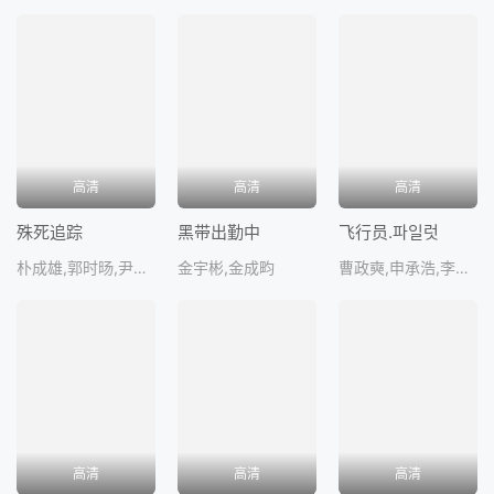
高清
高清
高清
殊死追踪
黑带出勤中
飞行员.파일럿
朴成雄,郭时旸,尹敬浩,金光奎,郑幼
金宇彬,金成畇
曹政奭,申承浩,李周明,韩善花,金太勋
高清
高清
高清