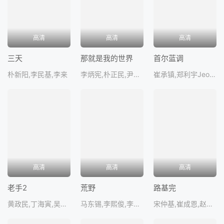
高清
高清
高清
三天
那就是我的世界
首尔蓝调
朴新阳,李民基,李来
李炳宪,朴正民,尹汝贞,韩志旼,金成
崔承镇,郑利宇JeongRiU
高清
高清
高清
老手2
荒野
路基完
黄政民,丁海寅,吴达洙,张允柱,吴代
马东锡,李熙俊,李濬荣,卢正义
宋仲基,崔成恩,赵汉哲,徐现宇,李一花