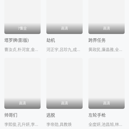
7集全
高清
高清
塔罗牌(影版)
劫机
跨界任务
曹汝贞,朴河宣,金珍荣,高圭弼,徐智勋,李主傧,金城泰,咸恩静,吴裕珍
河正宇,吕珍九,成东日,蔡秀彬
黄政民,廉晶雅,全慧珍,郑满植
高清
高清
高清
帅哥们
逃脱
左轮手枪
李熙俊,孔升妍,李星民
李帝勋,具教焕
全度妍,池昌旭,林智妍,李政宰,金俊