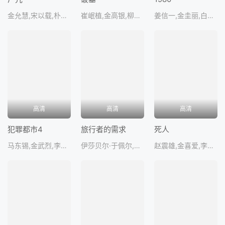
金允慧,宋以载,朴智勋,李相亚
崔岷植,金高银,柳海真,李到晛,全镇基
姜信一,金圭丽,白成铉
高清
高清
高清
犯罪都市4
旅行者的需求
死人
马东锡,金武烈,李东辉,朴智焕,李主
伊莎贝尔·于佩尔,李慧英,权海骁,赵允熙,河成国
赵震雄,金喜爱,李秀卿,崔秀英,崔载