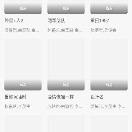
高清
高清
高清
外星+人2
网军部队
重回1997
柳俊烈,金泰梨,金宇彬,赵祐镇,李荷妮
孙锡久,金圣喆,金东辉,洪京
赵炳奎,具俊会
高清
高清
高清
当你沉睡时
爱情像猫一样
设计者
秋瓷炫,李茂生
苏帕西·宗澈瓦,李建宇Geonu,秋泜瑉JM,KimKyoungSeok
姜栋元,李茂生,李美淑,金弘波,李钟