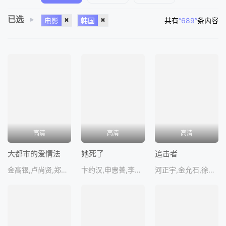
已选
电影
韩国
共有
“689”
条内容
高清
高清
高清
大都市的爱情法
她死了
追击者
金高银,卢尚贤,郑辉,吴东旻,金彩
卞约汉,申惠善,李艾,尹炳熙,李世
河正宇,金允石,徐英姬,金裕贞,郑仁