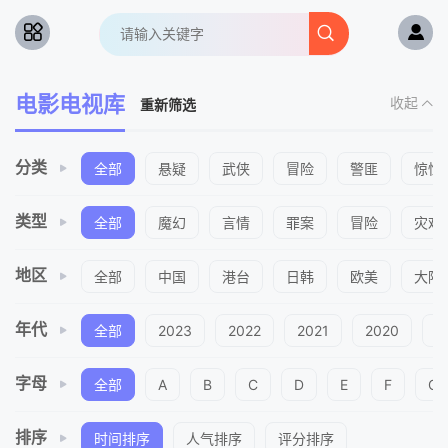
电影电视库
收起
重新筛选
分类
全部
悬疑
武侠
冒险
警匪
惊悚
类型
全部
魔幻
言情
罪案
冒险
灾难
地区
全部
中国
港台
日韩
欧美
大陆
年代
全部
2023
2022
2021
2020
2
字母
全部
A
B
C
D
E
F
G
排序
时间排序
人气排序
评分排序