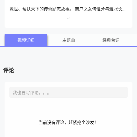
救世、帮扶天下的传奇励志故事。 商户之女何惟芳与雅冠长安
的蒋长扬相识后，两人组成了匠人与投资人的组合。凭借培育
稀世牡丹的高超技能和过人的经商头脑，何惟芳带领一众命运
视频详细
主题曲
经典台词
坎坷的女性共同经营花坊，过关斩将，在女子本弱的偏执沉疴
中博得一席天地。随着何惟芳与蒋长扬的渐渐相熟，她发现这
位一身骂名的“天下第一贪官”实则是外浪内纯、心怀天下的国
评论
之利刃。在亲历底层之苦、另悟牡丹之用后，何惟芳决心转型
利民实业。 最后她经历九死一生，突破了自我，凭其陶朱之术
与玲珑之心，帮蒋长扬成功平定了叛乱，有情人双双隐退天地
间。 剧集改编自意千重的同名小说。
当前没有评论，赶紧抢个沙发！