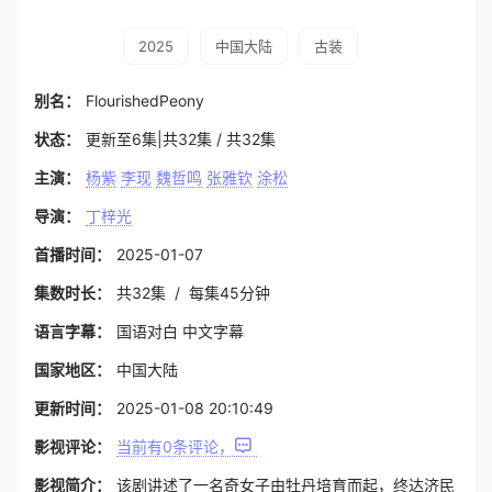
2025
中国大陆
古装
别名：
FlourishedPeony
状态：
更新至6集|共32集 / 共32集
主演：
杨紫
李现
魏哲鸣
张雅钦
涂松
导演：
丁梓光
首播时间：
2025-01-07
集数时长：
共32集 / 每集45分钟
语言字幕：
国语对白 中文字幕
国家地区：
中国大陆
更新时间：
2025-01-08 20:10:49
影视评论：
当前有
0
条评论，
影视简介：
该剧讲述了一名奇女子由牡丹培育而起，终达济民