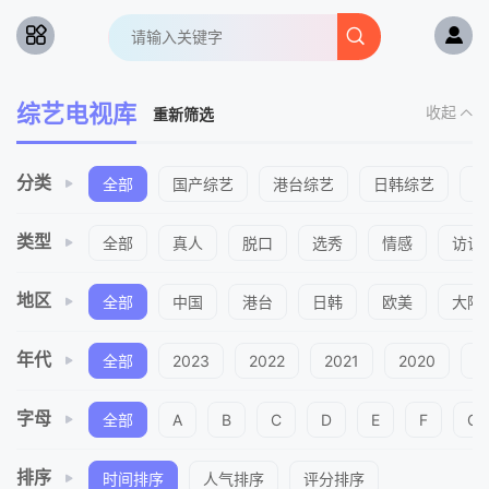
综艺电视库
收起
重新筛选
分类
全部
国产综艺
港台综艺
日韩综艺
欧
类型
全部
真人
脱口
选秀
情感
访谈
地区
全部
中国
港台
日韩
欧美
大陆
年代
全部
2023
2022
2021
2020
2
字母
全部
A
B
C
D
E
F
G
排序
时间排序
人气排序
评分排序