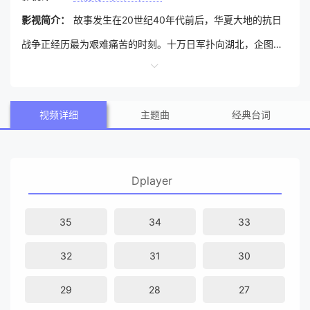
影视简介：
故事发生在20世纪40年代前后，华夏大地的抗日
战争正经历最为艰难痛苦的时刻。十万日军扑向湖北，企图歼
灭中国军队的有生力量。川军149团上尉营长赵国武（奇道
饰）奉命阻击日军的猛烈攻势，在弹尽粮绝之际他抗命带领残
视频详细
主题曲
经典台词
部突围，却遭遇了有生以来最大的痛苦。在此之后他只身一人
辗转回到位于四川香溪县的老家，期间与土匪黄麻子（斌子
饰）及其妹妹黄飞燕（徐翠翠 饰）发生龃龉和交集。赵国武率
Dplayer
领民团与黄麻子的土匪团伙剑拔弩张，你来我往。而与此同
时，他作为一名血性军人的使命并未就此结束。 “不灭倭寇，
35
34
33
誓不回川”。一生的誓言，指引着赵国武和巴蜀子弟为了国家抛
32
31
30
头颅，洒热血……
29
28
27