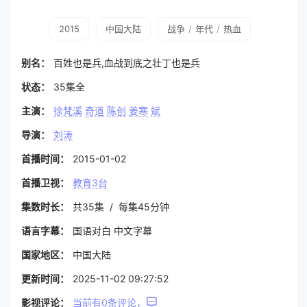
2015
中国大陆
战争
/
年代
/
热血
别名：
百姓也是兵,血战到底之壮丁也是兵
状态：
35集全
主演：
徐梵溪
奇道
陈创
姜寒
斌
导演：
刘涛
首播时间：
2015-01-02
首播卫视：
教育3台
集数时长：
共35集 / 每集45分钟
语言字幕：
国语对白 中文字幕
国家地区：
中国大陆
更新时间：
2025-11-02 09:27:52
影视评论：
当前有
0
条评论，