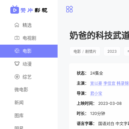
精选
奶爸的科技武
电视剧
电影
电影
/
剧情片
2023
动漫
状态：
24集全
综艺
主演：
宣以豪
李佳宜
韩录锦
微电影
导演：
君小宝
新闻
上映时间：
2023-03-08
时长：
120分钟
图库
语言字幕：
国语对白 中文字
明星