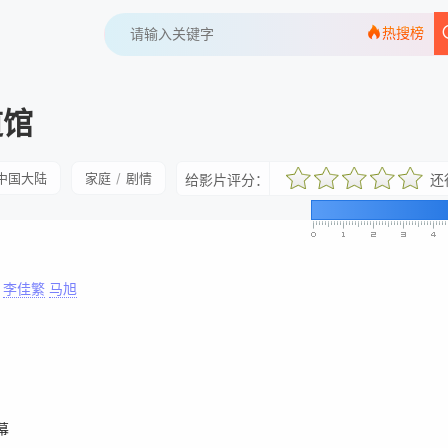
热搜榜
道馆
中国大陆
家庭
/
剧情
给影片评分：
还
很差
较差
还行
推荐
力荐
李佳繁
马旭
幕