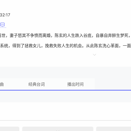
32:17
离世，妻子怒其不争愤而离婚，陈玄的人生跌入谷底，自暴自弃醉生梦死
系统，得到了拯救女儿，挽救失败人生的机会。从此陈玄洗心革面，一面
暗地里帮妻子惩戒小人，在人生逆袭的路上扮猪吃虎一路狂奔。
曲
经典台词
播出时间