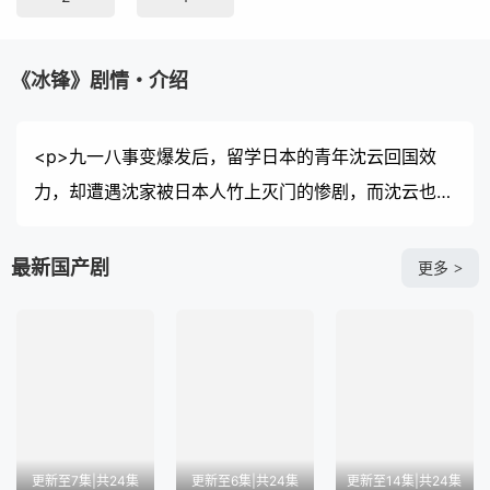
《冰锋》剧情・介绍
<p>九一八事变爆发后，留学日本的青年沈云回国效
力，却遭遇沈家被日本人竹上灭门的惨剧，而沈云也被
日本人陷害入狱，死期不远。为了复仇，沈云假死逃过
一劫，忍痛和初恋吴楚琳分手，并改名华明翰，加入中
最新国产剧
更多
>
统，与救命恩人兰亭舒扮演假夫妻、收养十岁女孩晶晶
后去往上海执行潜伏任务。 七年后，华明翰表面上是
上海租界巡捕房的总探长，实则是让日本人闻风丧胆的
“冰锋”，他带领华兴社成员周旋于波诡云谲的局势中，
粉碎了日本人在华的重重阴谋。 与此同时，朝夕相处
的兰亭舒爱上了华明翰，而华明翰心中却只有吴楚琳。
更新至7集|共24集
更新至6集|共24集
更新至14集|共24集