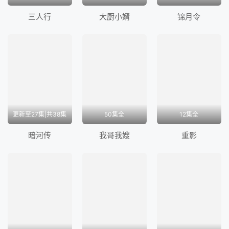
然而，当吴楚琳再次出现认出他就是昔日恋人沈云时，
三人行
大厨小婿
锦月令
为了大义，他只能再一次推开吴楚琳。直到吴楚琳被日
本人炸死，他才知道她就是一直报道冰锋事迹的记者曙
光。 祸不单行，养女晶晶和兰亭舒先后在抗日行动中
牺牲，华明翰亦得知兰亭舒的真实身份是共产党，对国
民党彻底心死的他毅然退出中统，带领华兴社加入...</
p>
更新至27集|共38集
50集全
12集全
暗河传
我哥我嫂
重影