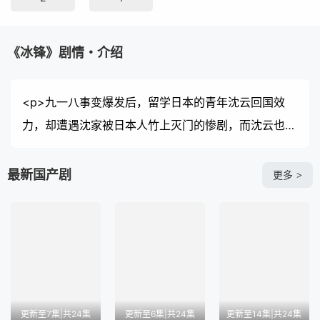
《冰锋》剧情・介绍
<p>九一八事变爆发后，留学日本的青年沈云回国效
力，却遭遇沈家被日本人竹上灭门的惨剧，而沈云也被
日本人陷害入狱，死期不远。为了复仇，沈云假死逃过
一劫，忍痛和初恋吴楚琳分手，并改名华明翰，加入中
最新国产剧
更多
>
统，与救命恩人兰亭舒扮演假夫妻、收养十岁女孩晶晶
后去往上海执行潜伏任务。 七年后，华明翰表面上是
上海租界巡捕房的总探长，实则是让日本人闻风丧胆的
“冰锋”，他带领华兴社成员周旋于波诡云谲的局势中，
粉碎了日本人在华的重重阴谋。 与此同时，朝夕相处
的兰亭舒爱上了华明翰，而华明翰心中却只有吴楚琳。
更新至7集|共24集
更新至6集|共24集
更新至14集|共24集