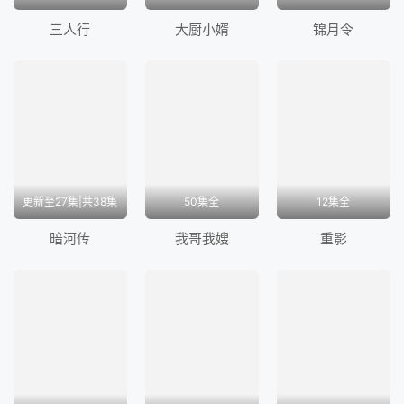
然而，当吴楚琳再次出现认出他就是昔日恋人沈云时，
三人行
大厨小婿
锦月令
为了大义，他只能再一次推开吴楚琳。直到吴楚琳被日
本人炸死，他才知道她就是一直报道冰锋事迹的记者曙
光。 祸不单行，养女晶晶和兰亭舒先后在抗日行动中
牺牲，华明翰亦得知兰亭舒的真实身份是共产党，对国
民党彻底心死的他毅然退出中统，带领华兴社加入...</
p>
更新至27集|共38集
50集全
12集全
暗河传
我哥我嫂
重影