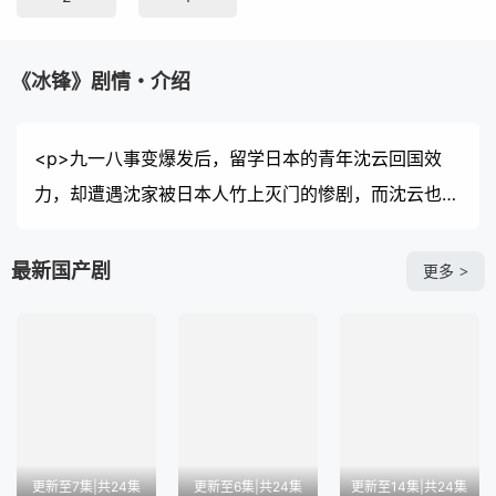
《冰锋》剧情・介绍
<p>九一八事变爆发后，留学日本的青年沈云回国效
力，却遭遇沈家被日本人竹上灭门的惨剧，而沈云也被
日本人陷害入狱，死期不远。为了复仇，沈云假死逃过
一劫，忍痛和初恋吴楚琳分手，并改名华明翰，加入中
最新国产剧
更多
>
统，与救命恩人兰亭舒扮演假夫妻、收养十岁女孩晶晶
后去往上海执行潜伏任务。 七年后，华明翰表面上是
上海租界巡捕房的总探长，实则是让日本人闻风丧胆的
“冰锋”，他带领华兴社成员周旋于波诡云谲的局势中，
粉碎了日本人在华的重重阴谋。 与此同时，朝夕相处
的兰亭舒爱上了华明翰，而华明翰心中却只有吴楚琳。
更新至7集|共24集
更新至6集|共24集
更新至14集|共24集