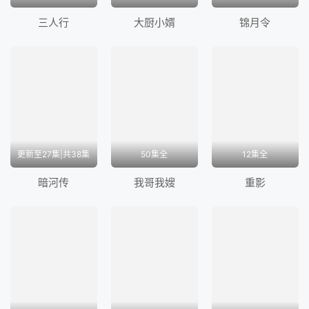
然而，当吴楚琳再次出现认出他就是昔日恋人沈云时，
三人行
大厨小婿
锦月令
为了大义，他只能再一次推开吴楚琳。直到吴楚琳被日
本人炸死，他才知道她就是一直报道冰锋事迹的记者曙
光。 祸不单行，养女晶晶和兰亭舒先后在抗日行动中
牺牲，华明翰亦得知兰亭舒的真实身份是共产党，对国
民党彻底心死的他毅然退出中统，带领华兴社加入...</
p>
更新至27集|共38集
50集全
12集全
暗河传
我哥我嫂
重影