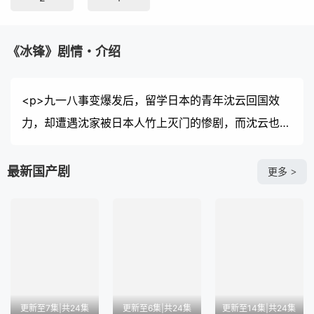
《冰锋》剧情・介绍
<p>九一八事变爆发后，留学日本的青年沈云回国效
力，却遭遇沈家被日本人竹上灭门的惨剧，而沈云也被
日本人陷害入狱，死期不远。为了复仇，沈云假死逃过
一劫，忍痛和初恋吴楚琳分手，并改名华明翰，加入中
最新国产剧
更多
>
统，与救命恩人兰亭舒扮演假夫妻、收养十岁女孩晶晶
后去往上海执行潜伏任务。 七年后，华明翰表面上是
上海租界巡捕房的总探长，实则是让日本人闻风丧胆的
“冰锋”，他带领华兴社成员周旋于波诡云谲的局势中，
粉碎了日本人在华的重重阴谋。 与此同时，朝夕相处
的兰亭舒爱上了华明翰，而华明翰心中却只有吴楚琳。
更新至7集|共24集
更新至6集|共24集
更新至14集|共24集