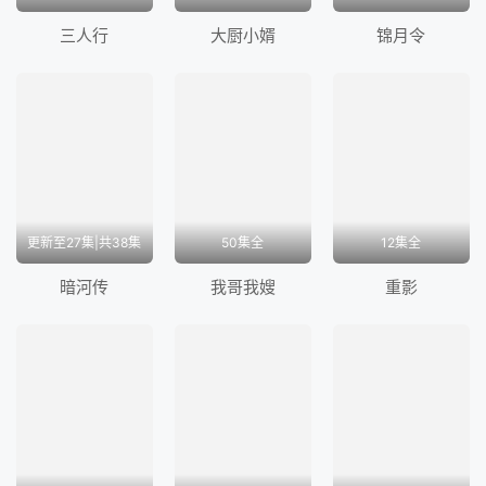
然而，当吴楚琳再次出现认出他就是昔日恋人沈云时，
三人行
大厨小婿
锦月令
为了大义，他只能再一次推开吴楚琳。直到吴楚琳被日
本人炸死，他才知道她就是一直报道冰锋事迹的记者曙
光。 祸不单行，养女晶晶和兰亭舒先后在抗日行动中
牺牲，华明翰亦得知兰亭舒的真实身份是共产党，对国
民党彻底心死的他毅然退出中统，带领华兴社加入...</
p>
更新至27集|共38集
50集全
12集全
暗河传
我哥我嫂
重影