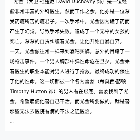
尤金（大卫·杜楚尼 David Duchovny 饰）是一位经
验非常丰富的外科医生，然而工作之余，他亦是一位深
受药瘾所苦的瘾君子。一次手术中，尤金因为磕了药而
产生了幻觉，导致手术失败，造成了一个无辜的女孩的
死亡。深深的自责纠缠着尤金，让他开始自暴自弃。
一天，尤金像往常一样来到酒吧买醉，意外的目睹了一
场枪击事件，一个男人胸部中弹性命危在旦夕，尤金秉
着医生的职业本能对男人进行了抢救，最终成功的保住
了他的性命，这一切都被一个名为雷蒙（蒂莫西·赫顿
Timothy Hutton 饰）的男人看在眼底。雷蒙找到了尤
金，希望雇佣他替自己干活，而尤金所要做的，就是替
那些无法去医院看病的不法之徒医治。
…